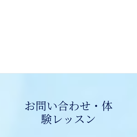
を助けられなかったことをきっかけに学び直しを決
意。日本をもっと好きになってもらいたいと思ったか
らです。レッスンでは日本語と英語の成り立ちの違い
に気づき、英語がぐっと身近に。今では怖さもなくな
り、毎回学ぶのが楽しみです。早く外国の方をサポー
トできるようになりたいです。
Mさん
お問い合わせ・体
験レッスン